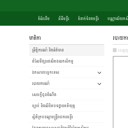
ទំព័រដើម
អំំពីមន្ទីរ
ទំនាក់ទំនងមន្ទីរ
បណ្ណាល័យកសិ
មាតិកា
របាយការ
ព្រឹត្តិការណ៍ និងព័ត៌មាន
ចេញ​ផ្
តំលៃទីផ្សារផលិតផលកសិកម្ម
ឯកសារបច្ចេកទេស
របាយការណ៍
សេចក្តីជូនដំណឹង
ច្បាប់ និងលិខិតបទដ្ឋានគតិយុត្ត
ស្ថិតិក្របខណ្ឌមន្រ្តីរាជការមន្ទីរ
ផែនការយុទ្ធសាស្រ្តអភិវឌ្ឍន៍វិស័យកសិកម្ម