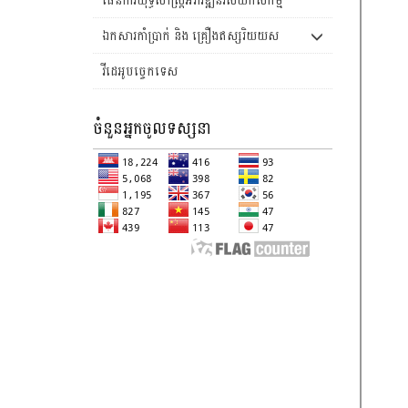
ឯកសារកាំប្រាក់ និង គ្រឿងឥស្សរិយយស
វីដេអូបច្ចេកទេស
ចំនួនអ្នកចូលទស្សនា