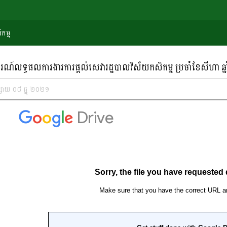
កម្ម
ណ៍លទ្ធផលការងារការផ្តល់សេវារដ្ឋបាលវិស័យកសិកម្ម ប្រចាំខែសីហា ឆ្
សាយ ០៨ ធ្នូ ២០២១