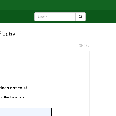
នាំ ២០២១
237