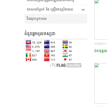
ឯកសារកាំប្រាក់ និង គ្រឿងឥស្សរិយយស
វីដេអូបច្ចេកទេស
ចំនួនអ្នកចូលទស្សនា
ចេញផ្សាយ 