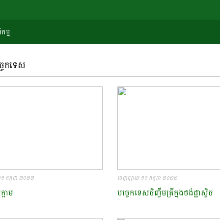
កម្ម
ច្ចេកទេស
១ កក្កដា ២០២២
ចេញផ្សាយ ១១ កក្កដា ២០២២
ក្តាម​
បច្ចេកទេសចិញ្ចឹមត្រីក្នុងថង់ផ្លាស្ទិច​