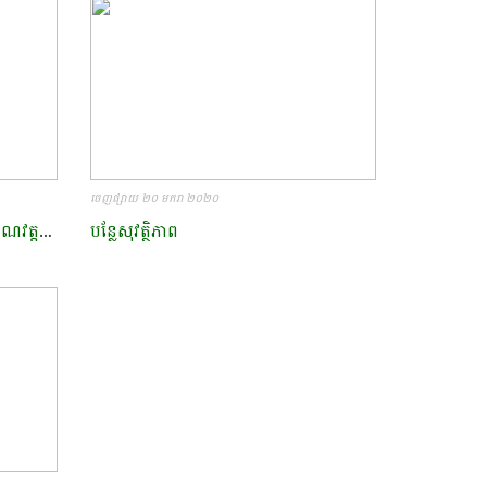
ចេញផ្សាយ ២០ មករា ២០២០
ទិវាស្បៀងអាហារពិភពលោកក្នុងបរិវេណវត្តមុន្នីឧត្តម ស្ថិតនៅភូមិជ្រែង ឃុំស្វាយលួង ស្រុកកណ្តៀង ខេត្តពោធិ៍សាត់​
បន្លែសុវត្ថិភាព ​