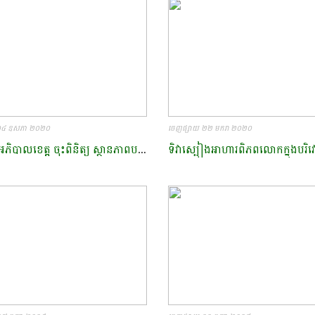
០៤ ឧសភា ២០២០
ចេញផ្សាយ ២២ មករា ២០២០
ឯកឧត្តមអភិបាលខេត្ត្ត ចុះពិនិត្យ ស្ថានភាពបន្លែសុវត្ថិភាព នៅភូមិជ្រែង ឃុំស្វាយលួង ស្រុកកណ្តៀង ខេត្តពោធិ៍សាត់​