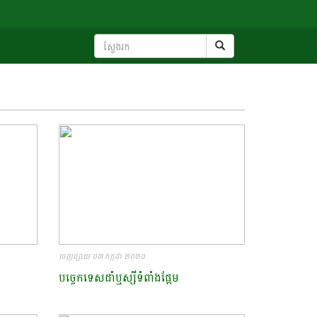
ចេញផ្សាយ ០៣ កក្កដា ២០២០
បច្ចេកទេសដាំឬស្សីទំពាំងផ្អែម ​