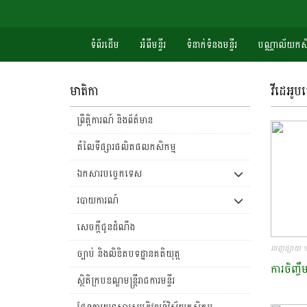
ទំព័រដើម
អំំពីមន្ទីរ
ទំនាក់ទំនងមន្ទីរ
បណ្ណាល័យកសិ
មាតិកា
វីដេអូប
ព្រឹត្តិការណ៍ និងព័ត៌មាន
តំលៃទីផ្សារផលិតផលកសិកម្ម
ឯកសារបច្ចេកទេស
របាយការណ៍
សេចក្តីជូនដំណឹង
ចេញផ្សាយ ១
ច្បាប់ និងលិខិតបទដ្ឋានគតិយុត្ត
ការចិញ្ចឹម
ស្ថិតិក្របខណ្ឌមន្រ្តីរាជការមន្ទីរ
ផែនការយុទ្ធសាស្រ្តអភិវឌ្ឍន៍វិស័យកសិកម្ម