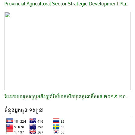
Provincial Agricultural Sector Strategic Development Plan of Pursat,2019-2023​
ផែនការយុទ្ធសាស្រ្តអភិវឌ្ឍន៍វិស័យកសិកម្មខេត្តពោធិ៍សាត់ ២០១៩-២០២៣​
ចំនួនអ្នកចូលទស្សនា