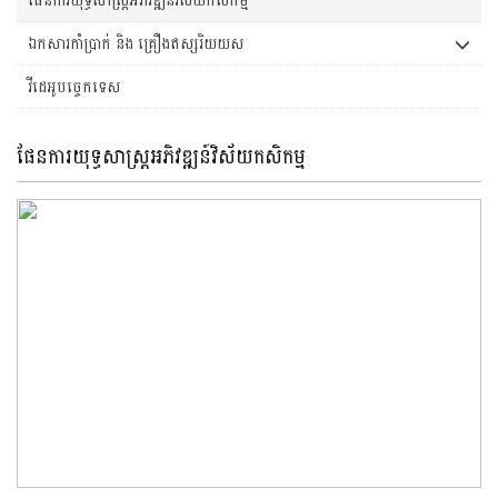
ឯកសារកាំប្រាក់ និង គ្រឿងឥស្សរិយយស
វីដេអូបច្ចេកទេស
ផែនការយុទ្ធសាស្រ្តអភិវឌ្ឍន៍វិស័យកសិកម្ម