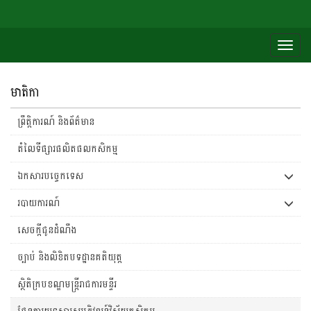
Togg
navig
មាតិកា
ព្រឹត្តិការណ៍ និងព័ត៌មាន
តំលៃទីផ្សារផលិតផលកសិកម្ម
ឯកសារបច្ចេកទេស
របាយការណ៍
សេចក្តីជូនដំណឹង
ច្បាប់ និងលិខិតបទដ្ឋានគតិយុត្ត
ស្ថិតិក្របខណ្ឌមន្រ្តីរាជការមន្ទីរ
ផែនការយុទ្ធសាស្រ្តអភិវឌ្ឍន៍វិស័យកសិកម្ម