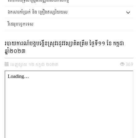
ឯកសារកាំប្រាក់ និង គ្រឿងឥស្សរិយយស
វីដេអូបច្ចេកទេស
របាយការ​ណ៍បង្កបង្កើន​ស្រូវរដូវវស្សាគិតត្រឹម ថ្ងៃទី១១ ខែ​ កក្កដា
ឆ្នាំ២០២៣
ចេញ​ផ្សាយ ១២ កក្កដា ២០២៣
369