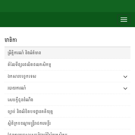
Togg
navig
មាតិកា
ព្រឹត្តិការណ៍ និងព័ត៌មាន
តំលៃទីផ្សារផលិតផលកសិកម្ម
ឯកសារបច្ចេកទេស
របាយការណ៍
សេចក្តីជូនដំណឹង
ច្បាប់ និងលិខិតបទដ្ឋានគតិយុត្ត
ស្ថិតិក្របខណ្ឌមន្រ្តីរាជការមន្ទីរ
ផែនការយុទ្ធសាស្រ្តអភិវឌ្ឍន៍វិស័យកសិកម្ម