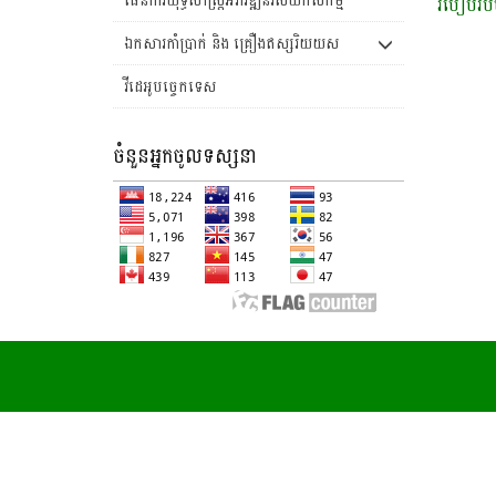
ឯកសារកាំប្រាក់ និង គ្រឿងឥស្សរិយយស
វីដេអូបច្ចេកទេស
ចំនួនអ្នកចូលទស្សនា