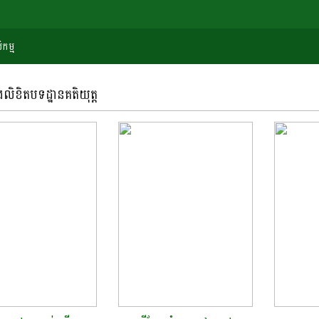
កម្ម
ិងលិខិតបទដ្ឋានគតិយុត្ត