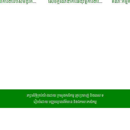
របៀបរបបការងាររបស់មន្ទីរកសិកម្ម រុក្ខាប្រមាញ់ និងនេសាទ​
សេចក្តីណែនាំការអនុវត្តការងាររបស់ថ្នាក់ដឹកនាំ និងមន្រ្តីរាជការ មន្ទីរ ខណ្ឌរដ្ឋបាលព្រៃឈើ និងជលផល​
រក្សា​​សិទិ្ធគ្រប់​​​យ៉ាង​ដោយ ក្រសួង​កសិកម្ម​ រុក្ខា​ប្រមាញ់​ និង​​នេសាទ
រៀប​ចំ​ដោយ ​មជ្ឈ​មណ្ឌល​ព័ត៌​មាន​ និង​​ឯ​ក​សារកសិកម្ម