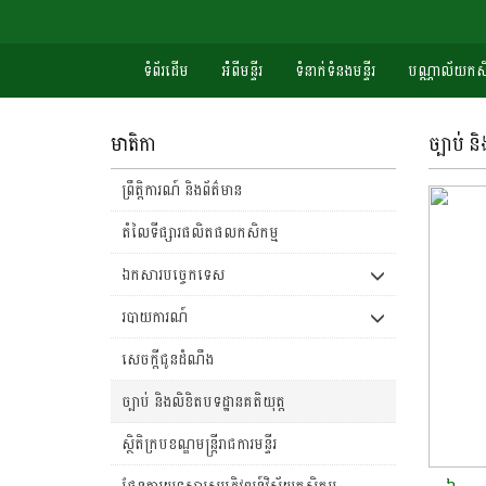
ទំព័រដើម
អំំពីមន្ទីរ
ទំនាក់ទំនងមន្ទីរ
បណ្ណាល័យកសិ
មាតិកា
ច្បាប់ ន
ព្រឹត្តិការណ៍ និងព័ត៌មាន
តំលៃទីផ្សារផលិតផលកសិកម្ម
ឯកសារបច្ចេកទេស
របាយការណ៍
សេចក្តីជូនដំណឹង
ច្បាប់ និងលិខិតបទដ្ឋានគតិយុត្ត
ស្ថិតិក្របខណ្ឌមន្រ្តីរាជការមន្ទីរ
ផែនការយុទ្ធសាស្រ្តអភិវឌ្ឍន៍វិស័យកសិកម្ម