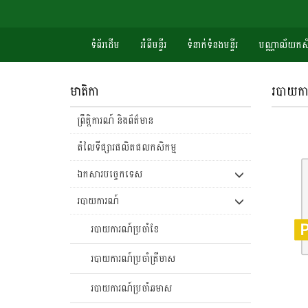
ទំព័រដើម
អំំពីមន្ទីរ
ទំនាក់ទំនងមន្ទីរ
បណ្ណាល័យកសិ
មាតិកា
របាយការ
ព្រឹត្តិការណ៍ និងព័ត៌មាន
តំលៃទីផ្សារផលិតផលកសិកម្ម
ឯកសារបច្ចេកទេស
របាយការណ៍
របាយការណ៍ប្រចាំខែ
របាយការណ៍ប្រចាំត្រីមាស
របាយការណ៍ប្រចាំឆមាស