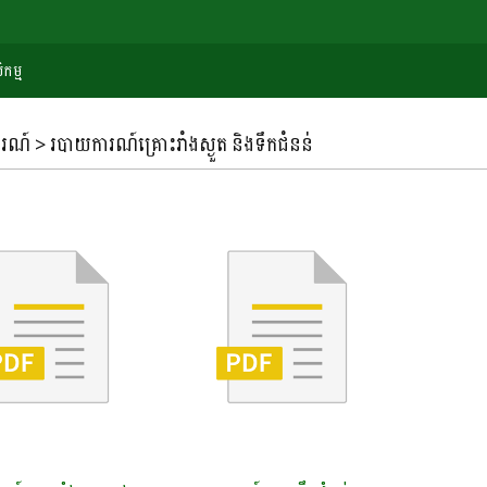
កម្ម
ណ៍ > របាយការណ៍គ្រោះរាំងស្ងួត និងទឹកជំនន់