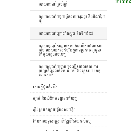
របាយការណ៍ប្រចាំឆ្នាំ
របាយការណ៍បង្កបង្កើនផលស្រូវរដូវ និងដំណាំរួម
ផ្សំ
របាយការណ៍គ្រោះរាំងស្ងួត និងទឹកជំនន់
របាយការណ៍ការអនុវត្តការងារលើការផ្តល់សេវា
រដ្ឋបាលវិស័យកសិកម្ម អង្គភាពច្រកចេញចូល
តែមួយរដ្ឋបាលខេត្ត
របាយការណ៍បង្រ្កាបបទល្មើសជលផល ការ
រុករានដីព្រៃលិចទឹក តំបន់បឹងទន្លេសាប ខេត្ត
ពោធិ៍សាត់
សេចក្តីជូនដំណឹង
ច្បាប់ និងលិខិតបទដ្ឋានគតិយុត្ត
ស្ថិតិក្របខណ្ឌមន្រ្តីរាជការមន្ទីរ
ផែនការយុទ្ធសាស្រ្តអភិវឌ្ឍន៍វិស័យកសិកម្ម