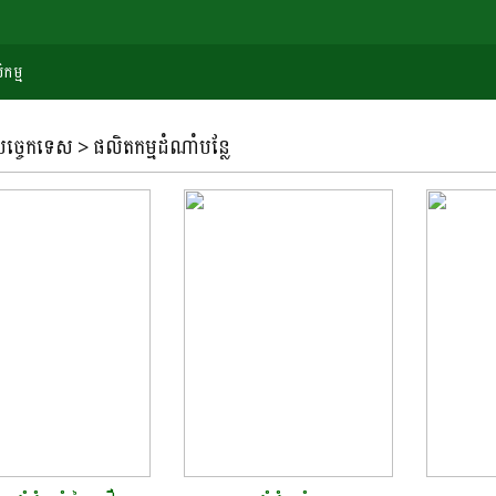
កម្ម
្ចេកទេស > ផលិតកម្មដំណាំបន្លែ