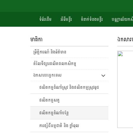
ទំព័រដើម
អំំពីមន្ទីរ
ទំនាក់ទំនងមន្ទីរ
បណ្ណាល័យកសិ
មាតិកា
ឯកសារបច
ព្រឹត្តិការណ៍ និងព័ត៌មាន
តំលៃទីផ្សារផលិតផលកសិកម្ម
ឯកសារបច្ចេកទេស
ផលិតកម្មដំណាំស្រូវ និងផលិតកម្មស្រូវពូជ
ផលិតកម្មសត្វ
ផលិតកម្មដំណាំបន្លែ
ការផ្សំជីធម្មជាតិ និង ថ្នាំពុល