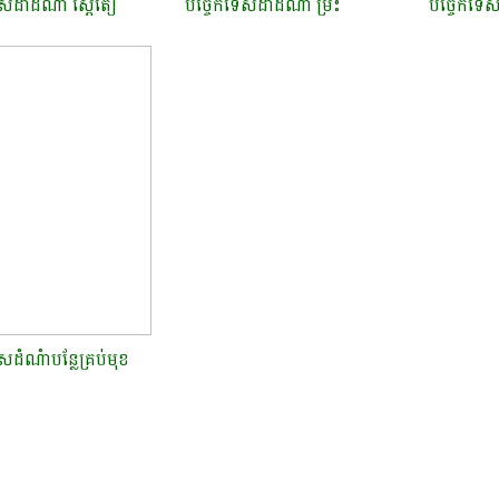
សដាំដំណាំ ស្ពៃតឿ​
បច្ចេកទេសដាំដំណាំ ម្រះ​
បច្ចេកទេសដ
សដំណំាបន្លែគ្រប់មុខ​