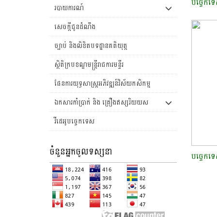
បច្ចេកទេ
របាយការណ៍
សេចក្តីជូនដំណឹង
ច្បាប់ និងលិខិតបទដ្ឋានគតិយុត្ត
ស្ថិតិក្របខណ្ឌមន្រ្តីរាជការមន្ទីរ
ផែនការយុទ្ធសាស្រ្តអភិវឌ្ឍន៍វិស័យកសិកម្ម
ឯកសារកាំប្រាក់ និង គ្រឿងឥស្សរិយយស
វីដេអូបច្ចេកទេស
ចំនួនអ្នកចូលទស្សនា
បច្ចេកទេ