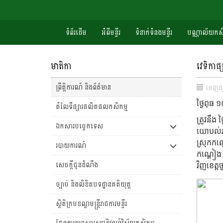
ទំព័រដើម
អំំពីមន្ទីរ
ទំនាក់ទំនងមន្ទីរ
បណ្ណាល័យកសិ
មាតិកា
វេទិកាផ
ព្រឹត្តិការណ៍ និងព័ត៌មាន
ចេញ​ផ្
ថ្ងៃពុធ
តំលៃទីផ្សារផលិតផលកសិកម្ម
ត្រូវនឹង
ឯកសារបច្ចេកទេស
យោបល់រប
ស្រុកកណ្
របាយការណ៍
កណ្តៀង ក្
សេចក្តីជូនដំណឹង
វិញខេត្
ច្បាប់ និងលិខិតបទដ្ឋានគតិយុត្ត
ស្ថិតិក្របខណ្ឌមន្រ្តីរាជការមន្ទីរ
ផែនការយុទ្ធសាស្រ្តអភិវឌ្ឍន៍វិស័យកសិកម្ម