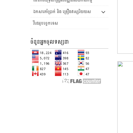
ឯកសារកាំប្រាក់ និង គ្រឿងឥស្សរិយយស
វីដេអូបច្ចេកទេស
ចំនួនអ្នកចូលទស្សនា