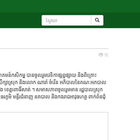
18
៍សហគមន៍កសិកម្ន បានចូលរួមវេទិកាផ្សព្វផ្សាយ និងពិគ្រោះ
មប្រឹក្សាស្រុក និងលោក ណារ៉ា ចំរើន អភិបាលនៃគណ:អភបាល
កកណ្ដៀង ខេត្តពោធិ៍សាត់ ។ សមាសភាពចូលរួមមាន រដ្ឋបាលស្រុក
អាជ្ញាធរភូមិ មន្ទីរជំនាញ នគបាល និងកងរាជអាវុធហត្ថ ពាក់ព័នជុំ