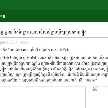
កម្ម
្សព្វផ្សាយ និងពិគ្រោះយោបល់របស់ក្រុមប្រឹក្សាស្រុកកណ្តៀង
សាយ ២៤ មិថុនា ២០២៦
 ១០កើត ខែបឋមាសាឍ ឆ្នាំមមី អដ្ឋស័ក ព.ស. ២៥៧០
 ថ្ងៃទី២៤ ខែមិថុនា ឆ្នាំ២០២៦​ លោកស្រី​ ហ៊ោន គន្ធី មន្ត្រីការិយាល័យអភិវឌ្ឍន
ស់ក្រុមប្រឹក្សាស្រុកកណ្តៀង ក្រោមអធិបតីភាពលោក សុខ លីមុត ប្រធានក្រុ
តៀង នៅបរិវេនទីទួលសុវត្ថិភាពក្តីឧត្តម ស្ថិតភូមិក្តីឈ្វិត ឃុំស្រែស្តុក ស្រុ
រុមប្រឹក្សាស្រុក ក្រុមប្រឹក្សាឃុំចំនួនបី ឃុំរាំងទិល ឃុំកោះជុំ និងឃុំស្រែស្តុក 
តចូលរួមផងដែរ ។ សរុបសមាជិកចូលរួមប្រហែល ១៤១នាក់ ស្រី ៣៩នាក់។