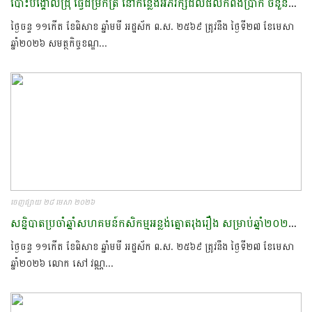
បោះបង្គោលជ្រុំ ធ្វើជម្រកត្រី នៅកន្លែងអភិរក្សជលផលកំពង់ប្រាក់ ចំនួន០៨កន្លែង ស្មើ២០០ដើម ទំហំ ២ហិចតា​
ថ្ងៃចន្ទ ១១កើត ខែពិសាខ ឆ្នាំមមី អដ្ឋស័ក ព.ស. ២៥៦៩ ត្រូវនឹង ថ្ងៃទី២៧ ខែមេសា
ឆ្នាំ២០២៦ សមត្ថកិច្ចខណ្ឌ...
ចេញផ្សាយ ២៨ មេសា ២០២៦
សន្និបាតប្រចាំឆ្នាំសហគមន៍កសិកម្មអន្លង់ត្នោតរុងរឿង សម្រាប់ឆ្នាំ២០២៥ នៅភូមិបបន្ទាយក្រង ឃុំអន្លង់ត្នោត ស្រុកក្រគរ ខេត្តពោធិ៍សាត់​
ថ្ងៃចន្ទ ១១កើត ខែពិសាខ ឆ្នាំមមី អដ្ឋស័ក ព.ស. ២៥៦៩ ត្រូវនឹង ថ្ងៃទី២៧ ខែមេសា
ឆ្នាំ២០២៦​ លោក​ សៅ​ វណ្ណ...