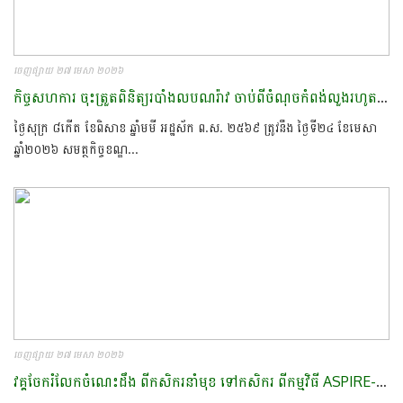
ចេញផ្សាយ ២៧ មេសា ២០២៦
កិច្ចសហការ​ ចុះត្រួតពិនិត្យរបាំងលបណរ៉ាវ ចាប់ពីចំណុចកំពង់លួងរហូតដល់​ ចំណុចជ្រោយវែងព្រំប្រទល់ស្រុកក្រគរ​ និងស្រុក​កណ្ដៀង​
ថ្ងៃសុក្រ ៨កើត ខែពិសាខ ឆ្នាំមមី អដ្ឋស័ក ព.ស. ២៥៦៩ ត្រូវនឹង ថ្ងៃទី២៤ ខែមេសា
ឆ្នាំ២០២៦ សមត្ថកិច្ចខណ្ឌ...
ចេញផ្សាយ ២៧ មេសា ២០២៦
វគ្គចែករំលែកចំណេះដឹង ពីកសិករនាំមុខ ទៅកសិករ​ ពីកម្មវិធី​ ASPIRE-AT​