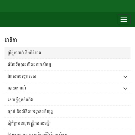
Togg
navig
មាតិកា
ព្រឹត្តិការណ៍ និងព័ត៌មាន
តំលៃទីផ្សារផលិតផលកសិកម្ម
ឯកសារបច្ចេកទេស
របាយការណ៍
សេចក្តីជូនដំណឹង
ច្បាប់ និងលិខិតបទដ្ឋានគតិយុត្ត
ស្ថិតិក្របខណ្ឌមន្រ្តីរាជការមន្ទីរ
ផែនការយុទ្ធសាស្រ្តអភិវឌ្ឍន៍វិស័យកសិកម្ម