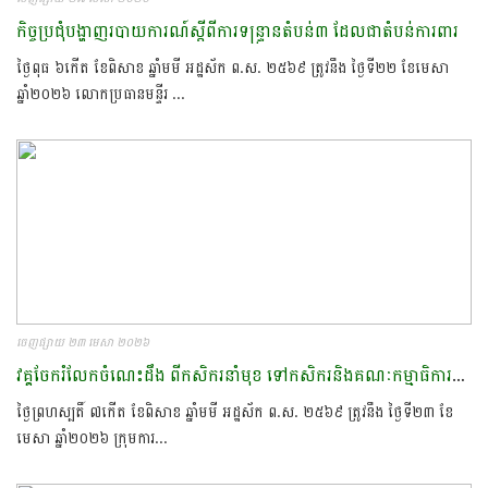
កិច្ចប្រជុំបង្ហាញរបាយការណ៍​ស្ដីពីការ​ទន្ទ្រាន​តំបន់៣​ ដែលជាតំបន់ការពារ​
ថ្ងៃពុធ ៦កើត ខែពិសាខ ឆ្នាំមមី អដ្ឋស័ក ព.ស. ២៥៦៩ ត្រូវនឹង ថ្ងៃទី២២ ខែមេសា
ឆ្នាំ២០២៦ លោកប្រធានមន្ទីរ ...
ចេញផ្សាយ ២៣ មេសា ២០២៦
វគ្គចែករំលែកចំណេះដឹង ពីកសិករនាំមុខ ទៅកសិករនិងគណៈកម្មាធិការសហគមន៍កសិកម្មអភិវឌ្ឍន៍ក្បាលត្រាច​
ថ្ងៃព្រហស្បតិ៍ ៧កើត ខែពិសាខ ឆ្នាំមមី អដ្ឋស័ក ព.ស. ២៥៦៩ ត្រូវនឹង ថ្ងៃទី២៣ ខែ
មេសា ឆ្នាំ២០២៦​ ក្រុមការ...