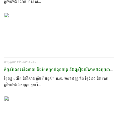
ឆ្នាំ២០២៦​ លោក មាស​ ស...
ចេញផ្សាយ ២២ មេសា ២០២៦
កិច្ចសំណេះសំណាល​ និងចែកគ្រាប់ពូជបន្លែ និងគ្រឿងបរិភោកដល់ប្រជាពលរដ្ឋ នៅភូមិ​ អំពួច ជាភូមិឧបសម្ពន័ ជ្រៃក្រឹម​ ឃុំផ្ទះរុង​ ស្រុកតាលោសែនជ័យ​
ថ្ងៃចន្ទ ៤កើត ខែពិសាខ ឆ្នាំមមី អដ្ឋស័ក ព.ស. ២៥៦៩ ត្រូវនឹង ថ្ងៃទី២០ ខែមេសា
ឆ្នាំ២០២៦ ឯកឧត្តម ខូយ​ រី...