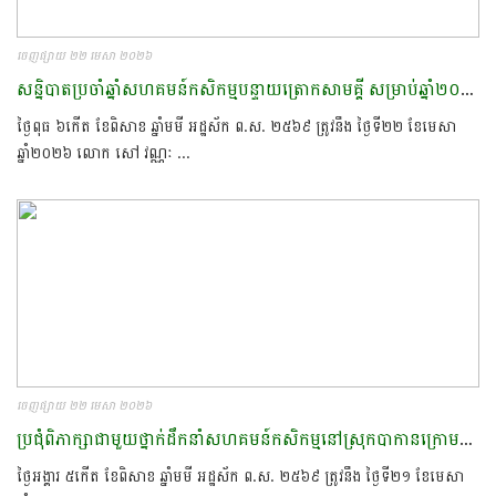
ចេញផ្សាយ ២២ មេសា ២០២៦
សន្និបាតប្រចាំឆ្នាំសហគមន៍កសិកម្មបន្ទាយត្រោកសាមគ្គី សម្រាប់ឆ្នាំ២០២៥ នៅភូមិបន្ទាយត្រោក ឃុំស្រែស្តុក ស្រុកកណ្តៀង ខេត្តពោធិ៍សាត់​
ថ្ងៃពុធ ៦កើត ខែពិសាខ ឆ្នាំមមី អដ្ឋស័ក ព.ស. ២៥៦៩ ត្រូវនឹង ថ្ងៃទី២២ ខែមេសា
ឆ្នាំ២០២៦ លោក​ សៅ​ វណ្ណៈ​ ...
ចេញផ្សាយ ២២ មេសា ២០២៦
ប្រជុំពិភាក្សាជាមួយថ្នាក់ដឹកនាំសហគមន៍កសិកម្មនៅស្រុកបាកានក្រោមគម្រោង​ PCRL​
ថ្ងៃអង្គារ ៥កើត ខែពិសាខ ឆ្នាំមមី អដ្ឋស័ក ព.ស. ២៥៦៩ ត្រូវនឹង ថ្ងៃទី២១ ខែមេសា