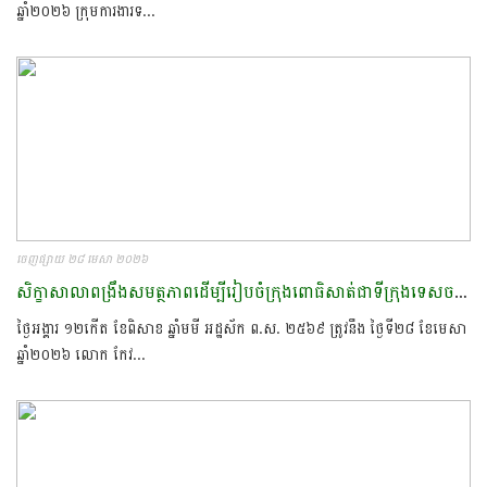
ឆ្នាំ២០២៦ ក្រុមការងារទ...
ចេញផ្សាយ ២៨ មេសា ២០២៦
សិក្ខាសាលាពង្រឹងសមត្ថភាពដើម្បីរៀបចំក្រុងពោធិសាត់ជាទីក្រុងទេសចរណ៍គ្មានផ្សែងបារី​
ថ្ងៃអង្គារ ១២កើត ខែពិសាខ ឆ្នាំមមី អដ្ឋស័ក ព.ស. ២៥៦៩ ត្រូវនឹង ថ្ងៃទី២៨ ខែមេសា
ឆ្នាំ២០២៦​ លោក​ កែវ​...