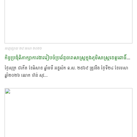
ចេញផ្សាយ ២៨ មេសា ២០២៦
កិច្ចប្រជុំពិភាក្សាការងាររៀបចំប្រព័ន្ធធារាសាស្រ្តក្នុងភូមិសាស្រ្តខេត្តពោធិ៍សាត់​
ថ្ងៃសុក្រ ៨កើត ខែពិសាខ ឆ្នាំមមី អដ្ឋស័ក ព.ស. ២៥៦៩ ត្រូវនឹង ថ្ងៃទី២៤ ខែមេសា
ឆ្នាំ២០២៦ លោក ហ៊ន់ សុវ...