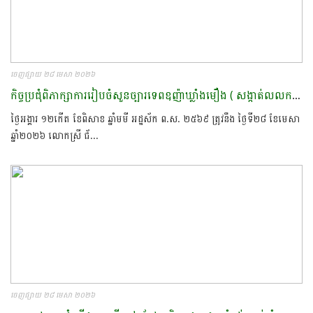
ចេញផ្សាយ ២៨ មេសា ២០២៦
កិច្ចប្រជុំពិភាក្សាការរៀបចំសួនច្បារទេពឧញ៉ាឃ្លាំងមឿង ( សង្កាត់លលកស )​
ថ្ងៃអង្គារ ១២កើត ខែពិសាខ ឆ្នាំមមី អដ្ឋស័ក ព.ស. ២៥៦៩ ត្រូវនឹង ថ្ងៃទី២៨ ខែមេសា
ឆ្នាំ២០២៦​ លោកស្រី​ ជ័...
ចេញផ្សាយ ២៨ មេសា ២០២៦