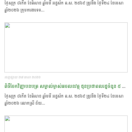
ថ្ងៃសុក្រ ៨កើត ខែពិសាខ ឆ្នាំមមី អដ្ឋស័ក ព.ស. ២៥៦៩ ត្រូវនឹង ថ្ងៃទី២៤ ខែមេសា
ឆ្នាំ២០២៦​ ក្រុមការងារទទ...
ចេញផ្សាយ ២៧ មេសា ២០២៦
ពិធីចែកវិញ្ញាបនបត្រ​ សម្គាល់​ម្ចាស់អចលនវត្ថុ​ ជូន​ប្រជាពលរដ្ឋ​ចំនួន​ ៥​ ២៩៦​ ប័ណ្ណ​
ថ្ងៃសុក្រ ៨កើត ខែពិសាខ ឆ្នាំមមី អដ្ឋស័ក ព.ស. ២៥៦៩ ត្រូវនឹង ថ្ងៃទី២៤ ខែមេសា
ឆ្នាំ២០២៦​ លោកស្រី​ ជ័យ​...