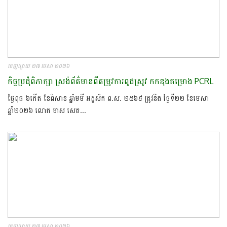
ចេញផ្សាយ ២៧ មេសា ២០២៦
កិច្ចប្រជុំពិភាក្សា​ ស្រង់ព័ត៌មាន​ពីតម្រូវការពូជស្រូវ​ កកនុងគម្រោង​ PCRL​
ថ្ងៃពុធ ៦កើត ខែពិសាខ ឆ្នាំមមី អដ្ឋស័ក ព.ស. ២៥៦៩ ត្រូវនឹង ថ្ងៃទី២២ ខែមេសា
ឆ្នាំ២០២៦​ លោក មាស​ សេត​...
ចេញផ្សាយ ២៧ មេសា ២០២៦