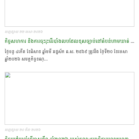
ចេញផ្សាយ ២២ មេសា ២០២៦
កិច្ចសហការ​ និងការចុះរុះរេីរបាំងលបដែលខុសច្បាប់នៅតំបន់ហាមឃាត់​ ស្រកក្រគរ​
ថ្ងៃចន្ទ ៤កើត ខែពិសាខ ឆ្នាំមមី អដ្ឋស័ក ព.ស. ២៥៦៩ ត្រូវនឹង ថ្ងៃទី២០ ខែមេសា
ឆ្នាំ២០២៦ សមត្ថកិច្ចខណ្...
ចេញផ្សាយ ២០ មីនា ២០២៦