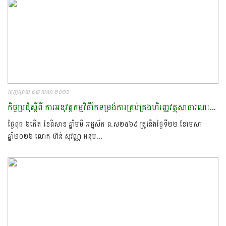
ចេញផ្សាយ ២៣ មេសា ២០២៦
កិច្ចប្រជុំស្ដីពី ការអនុវត្តកម្មវិធីកែទម្រង់ការគ្រប់គ្រងហិរញ្ញវត្ថុសាធារណៈដំណាក់កាលទី៤​
ថ្ងៃពុធ ៦កើត ខែពិសាខ ឆ្នាំមមី អដ្ឋស័ក ព.ស២៥៦៩ ត្រូវនឹងថ្ងៃទី២២ ខែមេសា
ឆ្នាំ២០២៦ លោក ហ៊ន់ សុវណ្ណ អនុប...