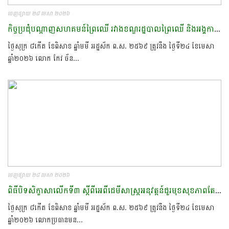
ចេញផ្សាយ ២៨ មេសា ២០២៦
កិច្ចប្រជុំបណ្តាញសហគមន៍ព្រៃឈើ​ រវាង​ខណ្ឌ​រដ្ឋបាលព្រៃឈេី​ និង​អង្គការជាដៃគូ​
ថ្ងៃសុក្រ ៨កើត ខែពិសាខ ឆ្នាំមមី អដ្ឋស័ក ព.ស. ២៥៦៩ ត្រូវនឹង ថ្ងៃទី២៤ ខែមេសា
ឆ្នាំ២០២៦​ លោក​ កែវ​ ច័ន...
ចេញផ្សាយ ២៨ មេសា ២០២៦
ពិធីបិទសិក្ខាសាលើកទី៣ ស្តីពីអេពីដេមីសាស្ត្រអនុវត្តន៍ជួរមុខសុខភាពតែមួយ ជំនាន់ទី៣​
ថ្ងៃសុក្រ ៨កើត ខែពិសាខ ឆ្នាំមមី អដ្ឋស័ក ព.ស. ២៥៦៩ ត្រូវនឹង ថ្ងៃទី២៤ ខែមេសា
ឆ្នាំ២០២៦​ លោកប្រធានមន...