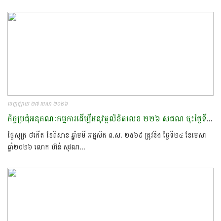
ចេញផ្សាយ ២៧ មេសា ២០២៦
កិច្ចប្រជុំអនុគណៈកម្មការដើម្បីអនុវត្តលិខិតលេខ ២២៦ សជណ ចុះថ្ងៃទី ១១ ខែកុម្ភៈ ឆ្នាំ២០២៥ របស់ទីស្ដីការគណៈរដ្ឋមន្ត្រី​
ថ្ងៃសុក្រ ៨កើត ខែពិសាខ ឆ្នាំមមី អដ្ឋស័ក ព.ស. ២៥៦៩ ត្រូវនឹង ថ្ងៃទី២៤ ខែមេសា
ឆ្នាំ២០២៦​ លោក ហ៊ន់ សុវណ...